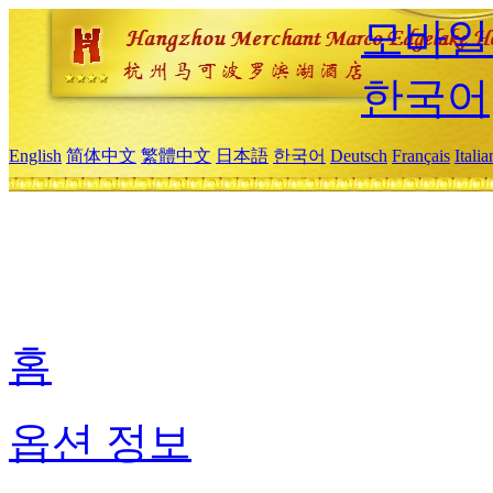
모바일
한국어
English
简体中文
繁體中文
日本語
한국어
Deutsch
Français
Itali
홈
옵션 정보