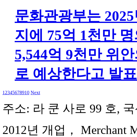
문화관광부는 2025년
지에 75억 1천만
5,544억 9천만 
로 예상한다고 발표
1
2
3
4
5
6
7
8
9
10
Next
주소: 라 쿤 사로 99 호,
2012년 개업， Merchant Mar