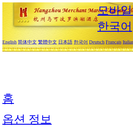
모바일
한국어
English
简体中文
繁體中文
日本語
한국어
Deutsch
Français
Itali
홈
옵션 정보