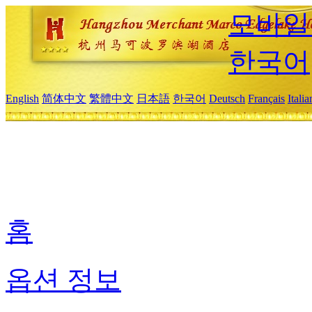
모바일
한국어
English
简体中文
繁體中文
日本語
한국어
Deutsch
Français
Itali
홈
옵션 정보