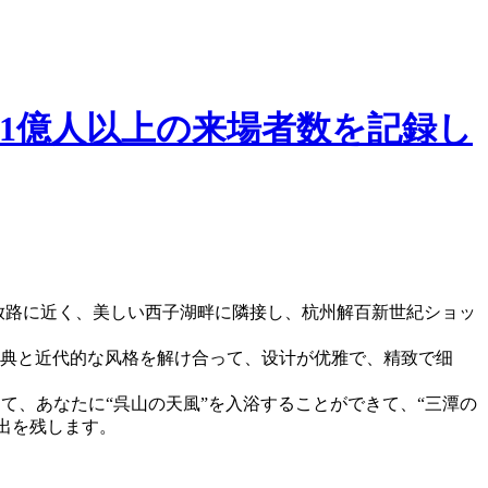
1億人以上の来場者数を記録し
解放路に近く、美しい西子湖畔に隣接し、杭州解百新世紀ショッ
経典と近代的な风格を解け合って、设计が优雅で、精致で细
て、あなたに“呉山の天風”を入浴することができて、“三潭の
出を残します。