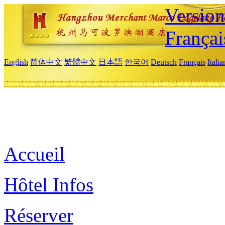
Versio
Françai
English
简体中文
繁體中文
日本語
한국어
Deutsch
Français
Itali
Accueil
Hôtel Infos
Réserver