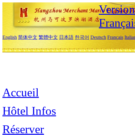
Versio
Françai
English
简体中文
繁體中文
日本語
한국어
Deutsch
Français
Itali
Accueil
Hôtel Infos
Réserver