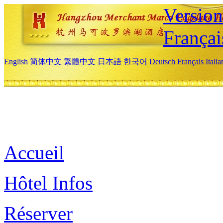
Versio
Françai
English
简体中文
繁體中文
日本語
한국어
Deutsch
Français
Itali
Accueil
Hôtel Infos
Réserver