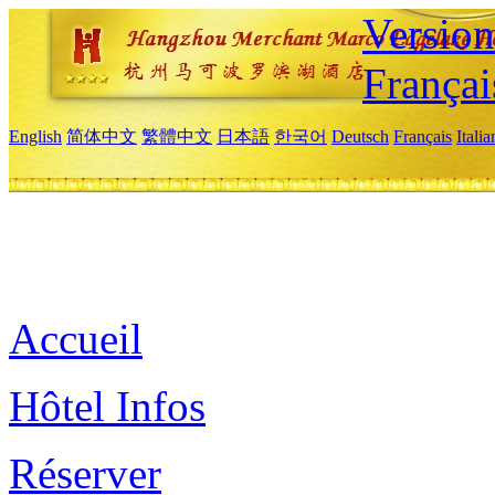
Versio
Françai
English
简体中文
繁體中文
日本語
한국어
Deutsch
Français
Itali
Accueil
Hôtel Infos
Réserver