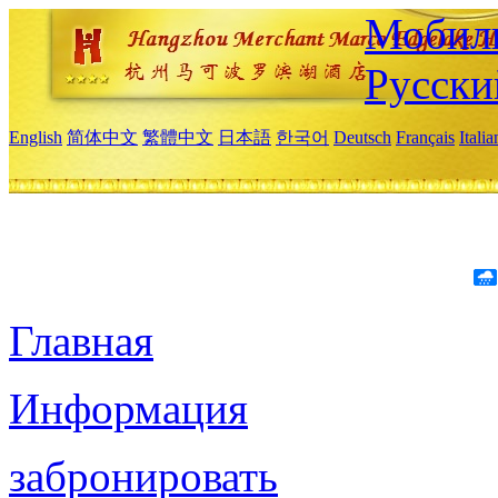
Мобиль
Русски
English
简体中文
繁體中文
日本語
한국어
Deutsch
Français
Itali
Главная
Информация
забронировать