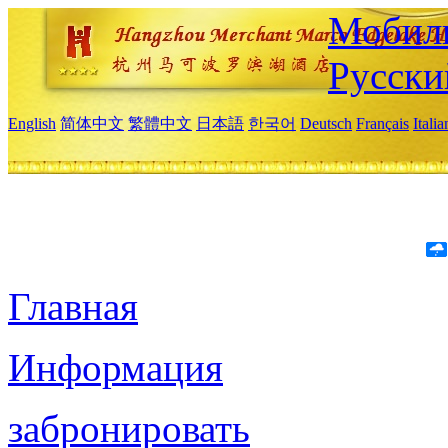
Мобиль
Русски
English
简体中文
繁體中文
日本語
한국어
Deutsch
Français
Itali
Главная
Информация
забронировать