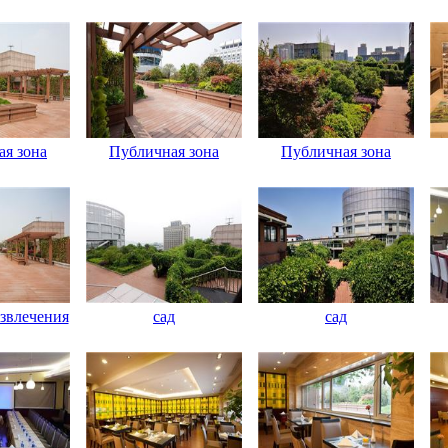
я зона
Публичная зона
Публичная зона
звлечения
сад
сад