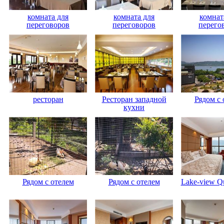
комната для
комната для
комнат
переговоров
переговоров
перего
ресторан
Ресторан западной
Рядом с 
кухни
Рядом с отелем
Рядом с отелем
Lake-view Q