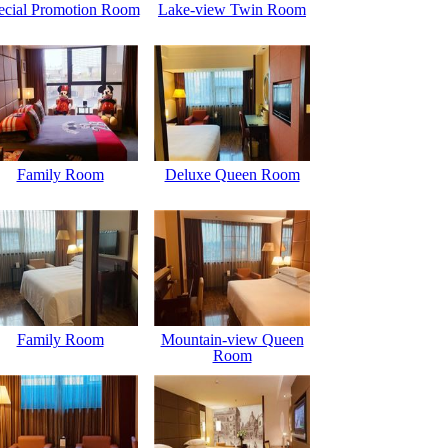
ecial Promotion Room
Lake-view Twin Room
Family Room
Deluxe Queen Room
Family Room
Mountain-view Queen
Room