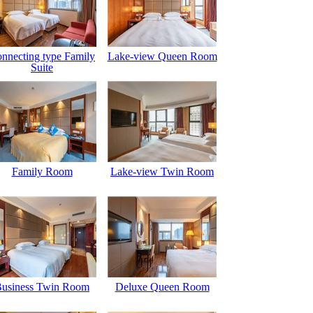
nnecting type Family
Lake-view Queen Room
Suite
Family Room
Lake-view Twin Room
usiness Twin Room
Deluxe Queen Room