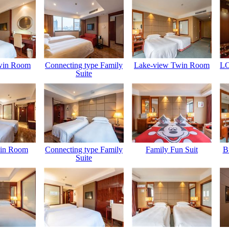
win Room
Connecting type Family
Lake-view Twin Room
LO
Suite
in Room
Connecting type Family
Family Fun Suit
B
Suite