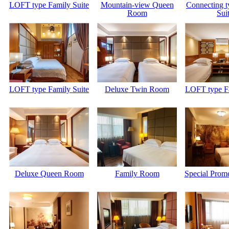
LOFT type Family Suite
Mountain-view Queen
Connecting t
Room
Sui
LOFT type Family Suite
Deluxe Twin Room
LOFT type Fa
Deluxe Queen Room
Family Room
Special Prom