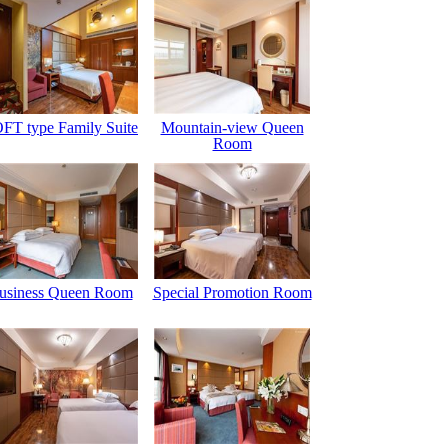
FT type Family Suite
Mountain-view Queen
Room
usiness Queen Room
Special Promotion Room