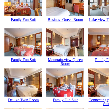
Family Fun Suit
Business Queen Room
Lake-view 
Family Fun Suit
Mountain-view Queen
Family F
Room
Deluxe Twin Room
Family Fun Suit
Connecting t
Sui