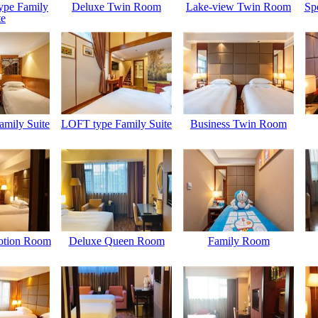
ype Family
Deluxe Twin Room
Lake-view Twin Room
Sp
te
mily Suite
LOFT type Family Suite
Business Twin Room
otion Room
Deluxe Queen Room
Family Room