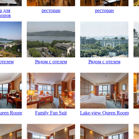
а для
ресторан
ресторан
воров
отелем
Рядом с отелем
Рядом с отелем
ueen Room
Family Fun Suit
Lake-view Queen Room