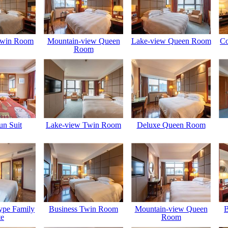
Twin Room
Mountain-view Queen
Lake-view Queen Room
Co
Room
un Suit
Lake-view Twin Room
Deluxe Queen Room
ype Family
Business Twin Room
Mountain-view Queen
B
te
Room