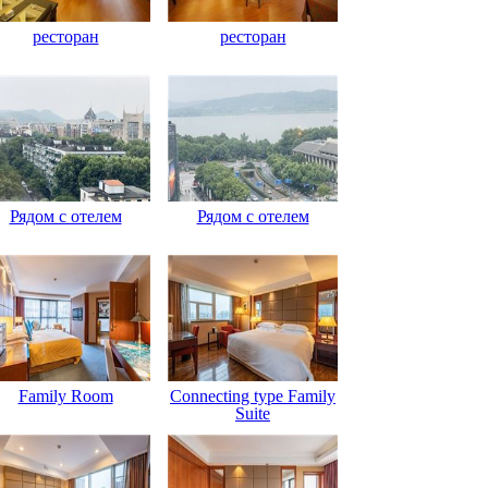
ресторан
ресторан
Рядом с отелем
Рядом с отелем
Family Room
Connecting type Family
Suite