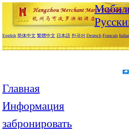
Мобиль
Русски
English
简体中文
繁體中文
日本語
한국어
Deutsch
Français
Itali
Главная
Информация
забронировать