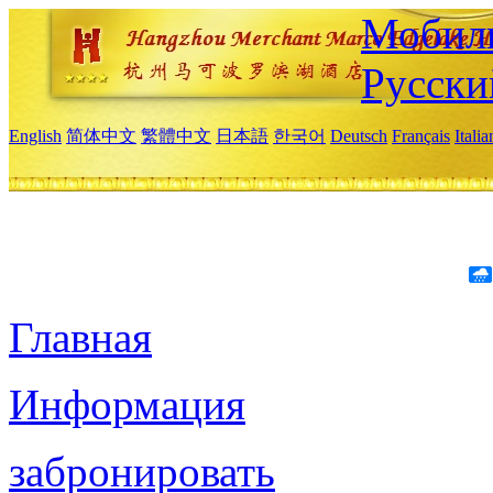
Мобиль
Русски
English
简体中文
繁體中文
日本語
한국어
Deutsch
Français
Itali
Главная
Информация
забронировать