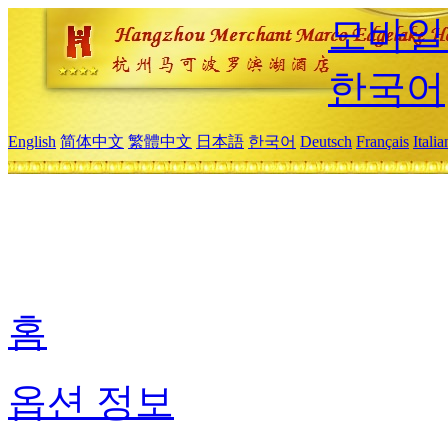
모바일
한국어
English
简体中文
繁體中文
日本語
한국어
Deutsch
Français
Itali
홈
옵션 정보