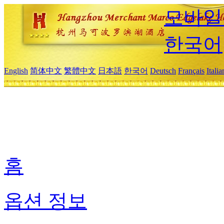
모바일
한국어
English
简体中文
繁體中文
日本語
한국어
Deutsch
Français
Itali
홈
옵션 정보