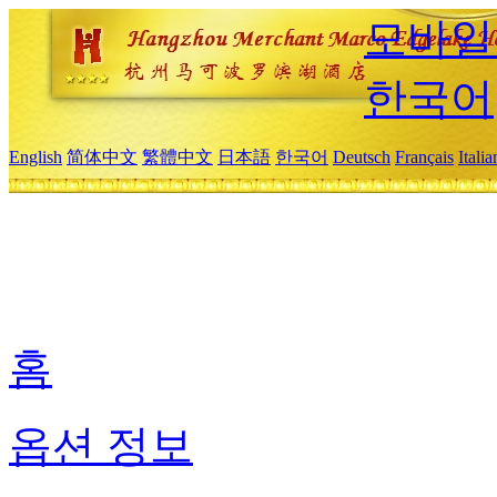
모바일
한국어
English
简体中文
繁體中文
日本語
한국어
Deutsch
Français
Itali
홈
옵션 정보