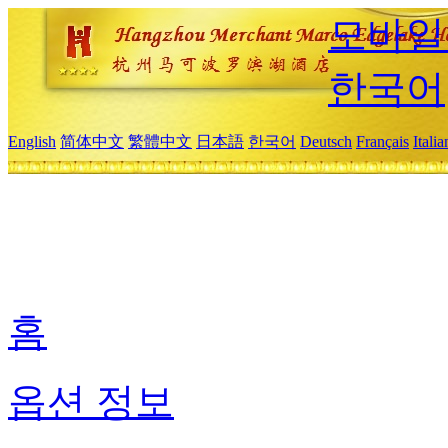
모바일
한국어
English
简体中文
繁體中文
日本語
한국어
Deutsch
Français
Itali
홈
옵션 정보