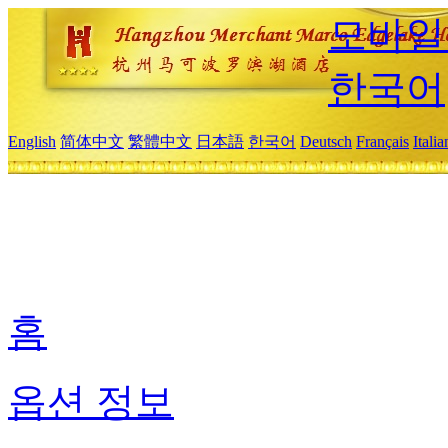
모바일
한국어
English
简体中文
繁體中文
日本語
한국어
Deutsch
Français
Itali
홈
옵션 정보