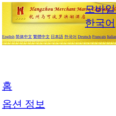
모바일
한국어
English
简体中文
繁體中文
日本語
한국어
Deutsch
Français
Itali
홈
옵션 정보