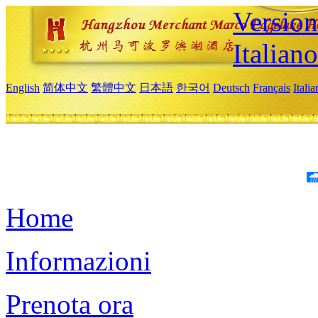
Version
Italiano
English
简体中文
繁體中文
日本語
한국어
Deutsch
Français
Itali
Home
Informazioni
Prenota ora