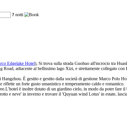
?
notti
co Edgelake Hotel
), Si trova sulla strada Guohuo all'incrocio tra Hu
g Road, adiacente al bellissimo lago Xizi, e strettamente collegato co
di Hangzhou. È gestito e gestito dalla società di gestione Marco Polo Ho
che riflette un forte gusto umanistico e temperamento caldo e romantico.
 aree.L'hotel è inoltre dotato di un giardino cielo, in modo da poter fare i
 rotto e neve' in inverno e trovare il 'Quyuan wind Lotus' in estate, lasc