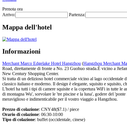
Prenota ora
Arrivo:
Partenza:
Mappa dell'hotel
Informazioni
Merchant Marco Edgelake Hotel Hangzhou
(
Hangzhou Merchant Mar
Road, direttamente di fronte a No. 23 Guohuo strada.È vicino a Jiefan
New Century Shopping Center.
Si tratta di un delizioso hotel commerciale vicino al lago occidentale 
classico italiano e moderno. Il design è elegante, squisito e squisito, 
L'hotel ha tutti i tipi di camere squisite e la copertura WiFi in tutte le
di montagna Wu', sorvolare le 'tre piscine e la luna', godere del 'ponte
meraviglioso e indimenticabile per il vostro viaggio a Hangzhou.
Prezzo di colazione
: CNY48($7.1) / piece
Orario di colazione
: 06:30-10:00
Tipo di colazione
: buffet (occidentale, cinese)