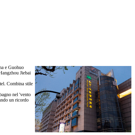
asha e Guohuo
n Hangzhou Jiebai
tel. Combina stile
l bagno nel 'vento
iando un ricordo