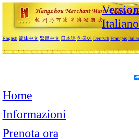
Version
Italiano
English
简体中文
繁體中文
日本語
한국어
Deutsch
Français
Itali
Home
Informazioni
Prenota ora