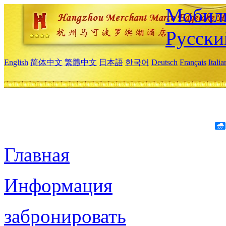
Мобиль
Русски
English
简体中文
繁體中文
日本語
한국어
Deutsch
Français
Itali
Главная
Информация
забронировать