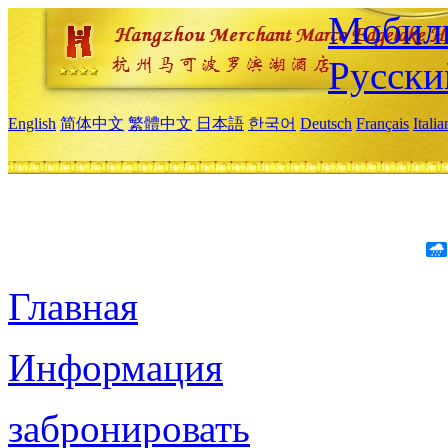
Мобиль
Русски
English
简体中文
繁體中文
日本語
한국어
Deutsch
Français
Itali
Главная
Информация
забронировать