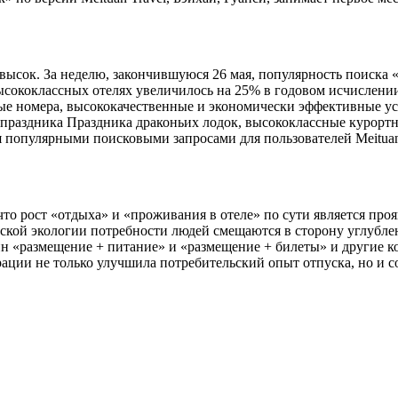
 высок. За неделю, закончившуюся 26 мая, популярность поиска 
высококлассных отелях увеличилось на 25% в годовом исчислени
тые номера, высококачественные и экономически эффективные ус
праздника Праздника драконьих лодок, высококлассные курортн
популярными поисковыми запросами для пользователей Meituan Tr
 что рост «отдыха» и «проживания в отеле» по сути является пр
ской экологии потребности людей смещаются в сторону углубл
йн «размещение + питание» и «размещение + билеты» и другие 
ции не только улучшила потребительский опыт отпуска, но и со