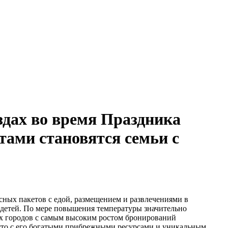
здах во время Праздника
тами становятся семьи с
ксных пакетов с едой, размещением и развлечениями в
 детей. По мере повышения температуры значительно
их городов с самым высоким ростом бронирований
место с его богатыми прибрежными ресурсами и уникальным