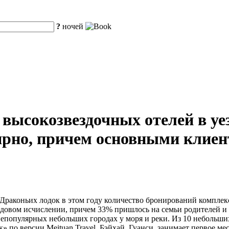
?
ночей
 высокозвездочных отелей в уе
ярно, причем основными клиен
ка Драконьих лодок в этом году количество бронирований компле
одовом исчислении, причем 33% пришлось на семьи родителей и
 непопулярных небольших городах у моря и реки. Из 10 небольш
» по версии Meituan Travel, Бэйхай, Гуанси, занимает первое 