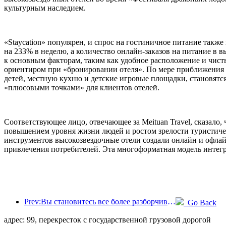
культурным наследием.
«Staycation» популярен, и спрос на гостиничное питание также
на 233% в неделю, а количество онлайн-заказов на питание в 
к основным факторам, таким как удобное расположение и чис
ориентиром при «бронировании отеля». По мере приближения 
детей, местную кухню и детские игровые площадки, становятся 
«плюсовыми точками» для клиентов отелей.
Соответствующее лицо, отвечающее за Meituan Travel, сказало,
повышением уровня жизни людей и ростом зрелости туристиче
инструментов высокозвездочные отели создали онлайн и офла
привлечения потребителей. Эта многоформатная модель интегра
Prev:Вы становитесь все более разборчивыми в выборе отелей? Бренды среднего и высокого класса «выбирают» детали
Go Back
адрес: 99, перекресток с государственной грузовой дорогой