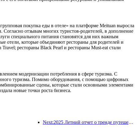
«групповая покупка еды в отеле» на платформе Meituan выросла
и. Согласно отзывам многих туристов-родителей, в дополнение
луги специального питания становятся для них важным
ые отели, которые объединяют рестораны для родителей и
avel; рестораны Black Pearl и рестораны Must-eat стали
оявлением модернизации потребления в сфере туризма. С
енного туризма. Помимо оборудования, с помощью цифровых
комбинированные сцены, которые стали основными элементами
здала новые точки роста бизнеса.
Next:2025 Летний отчет о тренде путешествий: учетная база клиентов-ребенка с учетом более 60%