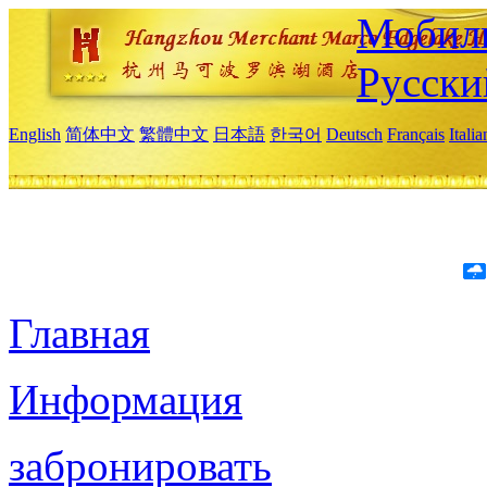
Мобиль
Русски
English
简体中文
繁體中文
日本語
한국어
Deutsch
Français
Itali
Главная
Информация
забронировать