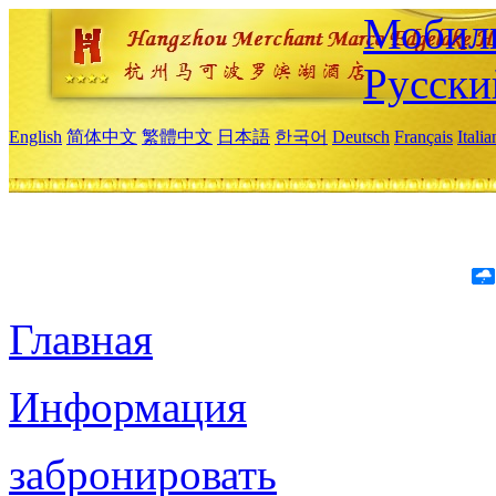
Мобиль
Русски
English
简体中文
繁體中文
日本語
한국어
Deutsch
Français
Itali
Главная
Информация
забронировать