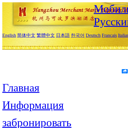
Мобиль
Русски
English
简体中文
繁體中文
日本語
한국어
Deutsch
Français
Itali
Главная
Информация
забронировать