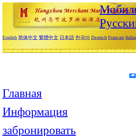
Мобиль
Русски
English
简体中文
繁體中文
日本語
한국어
Deutsch
Français
Itali
Главная
Информация
забронировать