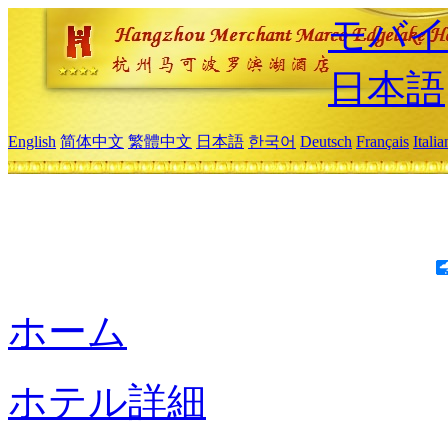
モバイ
日本語
English
简体中文
繁體中文
日本語
한국어
Deutsch
Français
Itali
ホーム
ホテル詳細