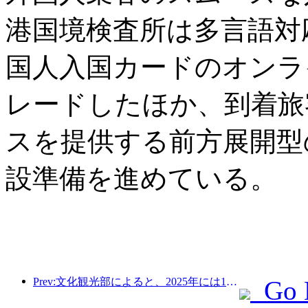
港国境検査所は多言語対
国人入国カードのオンラ
レードしたほか、到着旅
スを提供する前方展開型
設準備を進めている。
Prev:文化観光部によると、2025年には16,994か所のA級景勝地が75億1000万人の観光客を迎え、5544億9000万元の観光収入を生み出した。
Go 