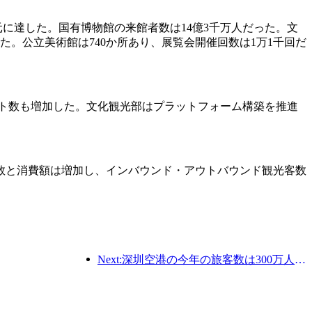
千万元に達した。国有博物館の来館者数は14億3千万人だった。文
だった。公立美術館は740か所あり、展覧会開催回数は1万1千回だ
ント数も増加した。文化観光部はプラットフォーム構築を推進
数と消費額は増加し、インバウンド・アウトバウンド観光客数
Next:深圳空港の今年の旅客数は300万人を超え、同期間の新記録を樹立した。