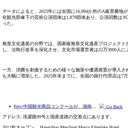
データによると、2025年には全国に16,994か所のA級景勝
化観光部傘下の芸術公演団体は1,879団体あり、公演回数は39
った。
無形文化遺産の分野では、国家級無形文化遺産プロジェクトが
し、法執行改革を深化させ、文化市場運営者は22万3000人に
一方、消費を刺激するための様々な施策や優遇措置が導入さ
も大幅に増加した。2025年末までに、全国の旅行代理店は7万
Prev:中国観光商品コンクールが、湖南省湘潭市にて盛況のうちに開催されました。
Go Back
アドレス: 洗濯路99号と国産道路の交差点にあります。
2012年オープン， Hangzhou Merchant Marco Edgelake Hotel.