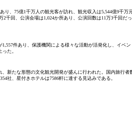
地があり、75億1千万人の観光客が訪れ、観光収入は5,544億9
万2千回、公演会場は1,024か所あり、公演回数は11万3千回
1,557件あり、保護機関による様々な活動が活発化し、イベ
上った。
れ、新たな形態の文化観光開発が盛んに行われた。国内旅行者
354社、星付きホテルは7586軒に達する見込みである。