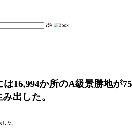
?
泊
は16,994か所のA級景勝地が7
を生み出した。
表した。