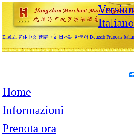
Version
Italiano
English
简体中文
繁體中文
日本語
한국어
Deutsch
Français
Itali
Home
Informazioni
Prenota ora