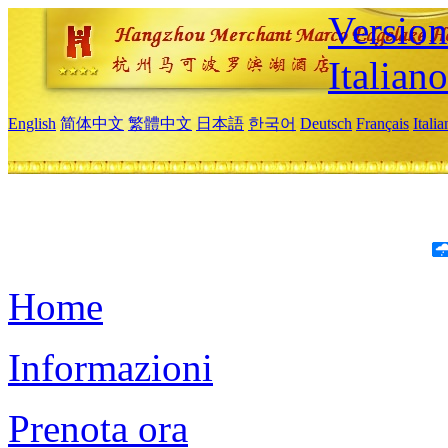
Version
Italiano
English
简体中文
繁體中文
日本語
한국어
Deutsch
Français
Itali
Home
Informazioni
Prenota ora