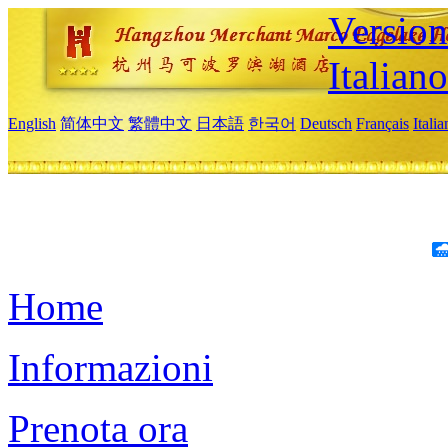
Version
Italiano
English
简体中文
繁體中文
日本語
한국어
Deutsch
Français
Itali
Home
Informazioni
Prenota ora