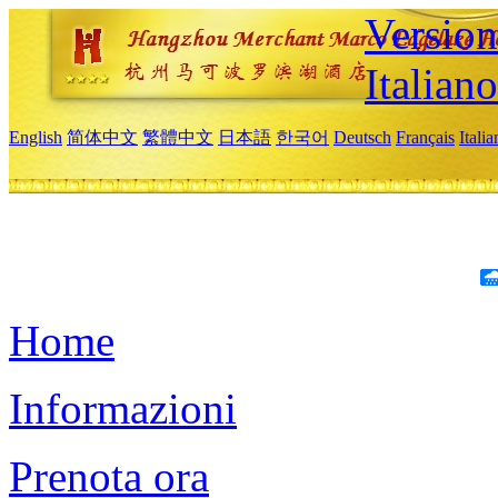
Version
Italiano
English
简体中文
繁體中文
日本語
한국어
Deutsch
Français
Itali
Home
Informazioni
Prenota ora