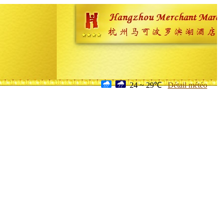
24 ~ 29℃
Détail météo