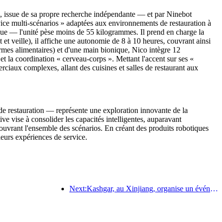
e, issue de sa propre recherche indépendante — et par Ninebot
ervice multi-scénarios » adaptées aux environnements de restauration à
que — l'unité pèse moins de 55 kilogrammes. Il prend en charge la
et veille), il affiche une autonomie de 8 à 10 heures, couvrant ainsi
rmes alimentaires) et d'une main bionique, Nico intègre 12
 et la coordination « cerveau-corps ». Mettant l'accent sur ses «
rciaux complexes, allant des cuisines et salles de restaurant aux
e restauration — représente une exploration innovante de la
ive vise à consolider les capacités intelligentes, auparavant
couvrant l'ensemble des scénarios. En créant des produits robotiques
 leurs expériences de service.
Next:Kashgar, au Xinjiang, organise un événement de promotion touristique pour favoriser les échanges interethniques.