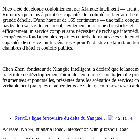
Nico a été développé conjointement par Xiangke Intelligent — tirant 
Robotics, qui a mis à profit ses capacités de mobilité tout-terrain. Le
grande échelle. D'une hauteur de 165 centimètres — une taille conçue
navigation sans guidage au sol, l'évitement autonome d'obstacles et l'
efficacement un service complet sans nécessiter de recharge intermédi
compétences fondamentales réparties en trois domaines clés : l'interacti
capacités de service multi-scénarios » pour l'industrie de la restaurat
chambres d'hôtel et couloirs publics.
Chen Zhen, fondateur de Xiangke Intelligent, a déclaré que le lancem
trajectoire de développement future de l'entreprise : une trajectoire pro
fragmentées et ponctuelles, présentes dans les scénarios de services c
véritablement pratiques et générateurs de valeur, l'entreprise vise à aid
Prev:La ligne ferroviaire du delta du Yangtsé a transporté plus de 21,38 millions de passagers pendant les vacances du 1er mai.
Go Back
Adresse: No 99, huansha Road, Intersection with guozhou Road