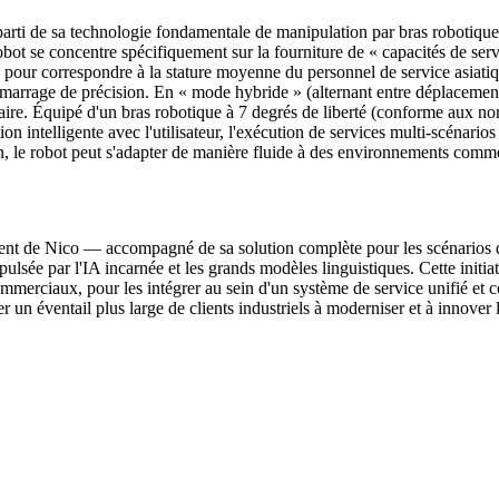
parti de sa technologie fondamentale de manipulation par bras robotiqu
 robot se concentre spécifiquement sur la fourniture de « capacités de s
 pour correspondre à la stature moyenne du personnel de service asiati
amarrage de précision. En « mode hybride » (alternant entre déplacement 
aire. Équipé d'un bras robotique à 7 degrés de liberté (conforme aux no
on intelligente avec l'utilisateur, l'exécution de services multi-scénarios
ion, le robot peut s'adapter de manière fluide à des environnements comme
ent de Nico — accompagné de sa solution complète pour les scénarios d
pulsée par l'IA incarnée et les grands modèles linguistiques. Cette initiat
ommerciaux, pour les intégrer au sein d'un système de service unifié et 
er un éventail plus large de clients industriels à moderniser et à innover