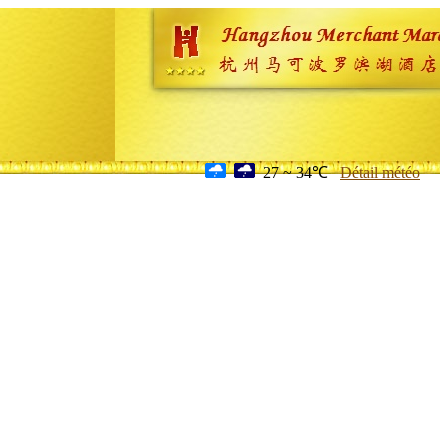
27 ~ 34℃
Détail météo