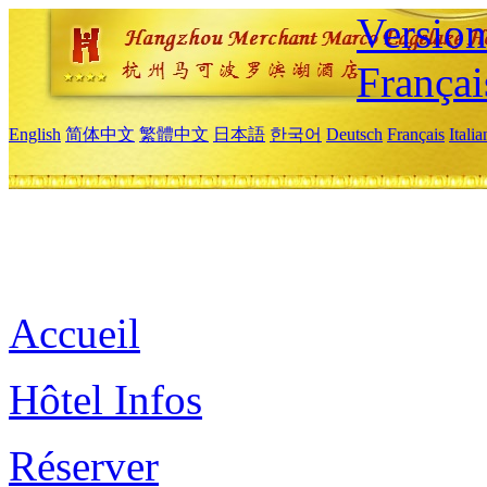
Versio
Françai
English
简体中文
繁體中文
日本語
한국어
Deutsch
Français
Itali
Accueil
Hôtel Infos
Réserver