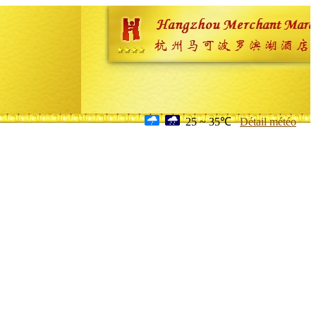
25 ~ 35℃
Détail météo