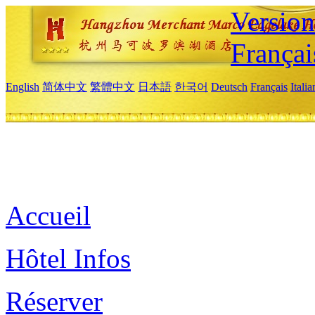
Versio
Françai
English
简体中文
繁體中文
日本語
한국어
Deutsch
Français
Itali
Accueil
Hôtel Infos
Réserver