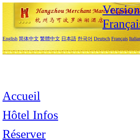
Versio
Françai
English
简体中文
繁體中文
日本語
한국어
Deutsch
Français
Itali
Accueil
Hôtel Infos
Réserver