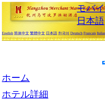
モバイ
日本語
English
简体中文
繁體中文
日本語
한국어
Deutsch
Français
Itali
ホーム
ホテル詳細