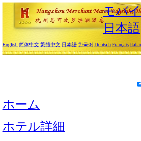
モバイ
日本語
English
简体中文
繁體中文
日本語
한국어
Deutsch
Français
Itali
ホーム
ホテル詳細