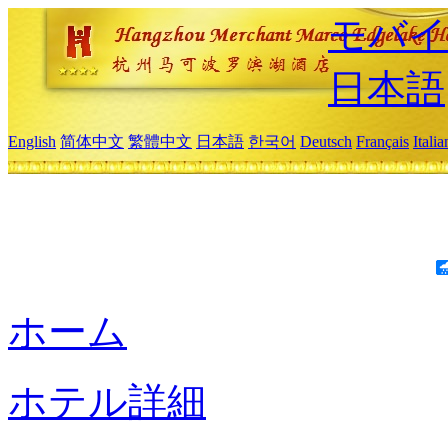
モバイ
日本語
English
简体中文
繁體中文
日本語
한국어
Deutsch
Français
Itali
ホーム
ホテル詳細