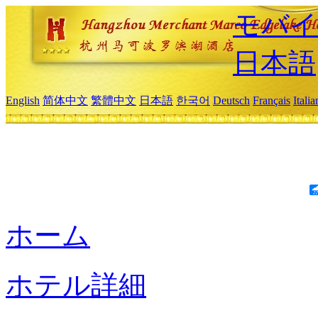
モバイ
日本語
English
简体中文
繁體中文
日本語
한국어
Deutsch
Français
Itali
ホーム
ホテル詳細