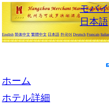
モバイ
日本語
English
简体中文
繁體中文
日本語
한국어
Deutsch
Français
Itali
ホーム
ホテル詳細