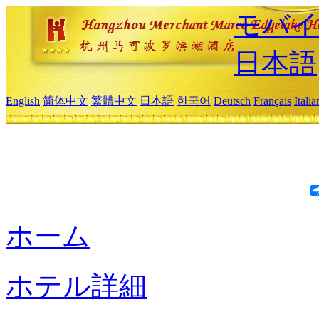
モバイ
日本語
English
简体中文
繁體中文
日本語
한국어
Deutsch
Français
Itali
ホーム
ホテル詳細