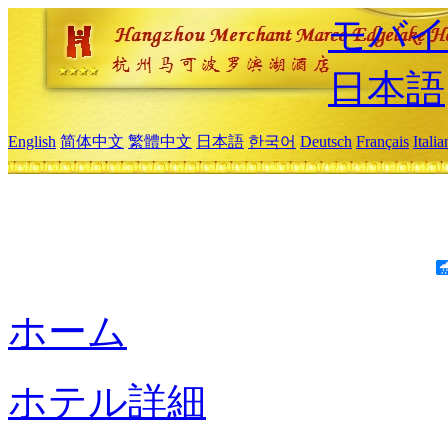
モバイ
日本語
English
简体中文
繁體中文
日本語
한국어
Deutsch
Français
Itali
ホーム
ホテル詳細