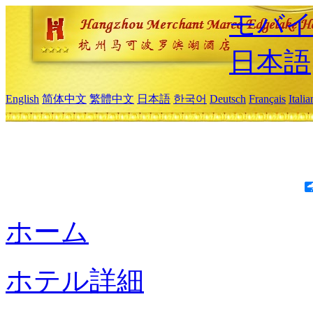
モバイ
日本語
English
简体中文
繁體中文
日本語
한국어
Deutsch
Français
Itali
ホーム
ホテル詳細