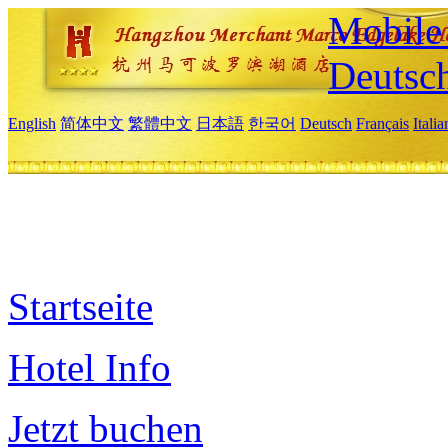
Mobile 
Deutsc
English
简体中文
繁體中文
日本語
한국어
Deutsch
Français
Itali
Startseite
Hotel Info
Jetzt buchen